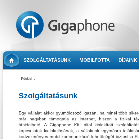
SZOLGÁLTATÁSUNK
MOBILFOTTA
DÍJAINK
Főoldal
/
Szolgáltatásunk
Egy vállalat akkor gyümölcsöző igazán, ha minél több siker
már nagyban támogatja az internet, hiszen a fizikai t
áthidalható. A Gigaphone Kft. által kialakított szolgálta
kapcsolatok kialakulásának, a vállalatok egymásra találásá
kedvezményes mobil kommunikáció lehetőségét biztosítja Pa