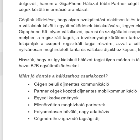
dolgozóit, hanem a GigaPhone Hálózat többi Partner cégét i
cégek közötti információ áramlását.
Cégünk küldetése, hogy olyan szolgáltatást alakítson ki és te
a vállalatok közötti együttműködések kialakulására, legyene
Gigaphone Kft. olyan vállalkozói, iparosi és szolgáltatói csopo
melyben a regisztrált tagok, a tevékenységi körükben tartoz
felajánlják a csoport regisztrált tagjai részére, azzal a cé
nyilvánosan meghirdetett tarifa és vállalási díjaikhoz képest
Hisszük, hogy az így kialakult hálózat tagjai ilyen módon is 
hazai B2B együttműködéseket.
Miért jó döntés a hálózathoz csatlakozni?
Cégen belüli díjmentes kommunikáció
Partner cégek közötti díjmentes mobilkommunikáció
Egyedi kedvezmények
Ellenőrzötten megbízható partnerek
Folyamatosan bővülő, nagy adatbázis
Cégmérethez igazodó tagsági díj