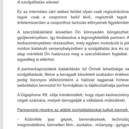
A szolgáltatás elemei
Ez az internetes zárt webes felület olyan csak regisztrációva
tagok csak a csoporton belül lévő, regisztrált tagok
értelemszerűen a csoporthoz tartozás előnyeinek figyelembev
A szerződéskötést követően Ön könnyedén böngészhet a
gyűjteményében, így kiválasztva a legmegfelelőbb partnert. 
kedvezményekben részesülhet, mely egyben motivációt is jel
módon kialakuló versenyhelyzetben a szolgáltatás ára és s
alap mértékét Ön határozza meg a szerződésben foglaltak s
egyedileg is eltérhet.
A partnerkapcsolatok kialakításán túl Önnek lehetősége va
szolgáltatását, illetve a beragadt készleteit szabadon értékes
pedig bizonyos időközönként a hálózat tagjainak hírleve
weboldalon keresztül hír formájában is tájékoztathatja partner
A Gigaphone Kft. célja mindemellett, hogy olyan kedvezmény
cégek számára, melyek támogatják a vállalatok működését.
Partnereink részére az alábbi szolgáltatásokat tudjuk kiemel
- Különféle ipar gépek, berendezések, technológ
megrendelésre, kiemelten fém-, asztalos-, műanyag-, gyógys